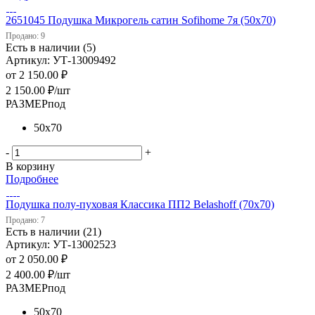
2651045 Подушка Микрогель сатин Sofihome 7я (50х70)
Продано: 9
Есть в наличии (5)
Артикул: УТ-13009492
от
2 150.00 ₽
2 150.00
₽
/шт
РАЗМЕРпод
50х70
-
+
В корзину
Подробнее
Подушка полу-пуховая Классика ПП2 Belashoff (70х70)
Продано: 7
Есть в наличии (21)
Артикул: УТ-13002523
от
2 050.00 ₽
2 400.00
₽
/шт
РАЗМЕРпод
50х70