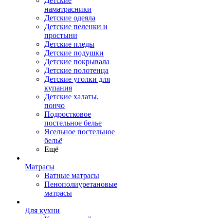
Детские
наматрасники
Детские одеяла
Детские пеленки и
простыни
Детские пледы
Детские подушки
Детские покрывала
Детские полотенца
Детские уголки для
купания
Детские халаты,
пончо
Подростковое
постельное белье
Ясельное постельное
бельё
Ещё
Матрасы
Ватные матрасы
Пенополиуретановые
матрасы
Для кухни