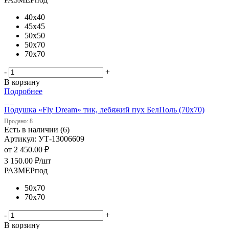
40х40
45х45
50х50
50х70
70х70
-
+
В корзину
Подробнее
Подушка «Fly Dream» тик, лебяжий пух БелПоль (70х70)
Продано: 8
Есть в наличии (6)
Артикул: УТ-13006609
от
2 450.00 ₽
3 150.00
₽
/шт
РАЗМЕРпод
50х70
70х70
-
+
В корзину