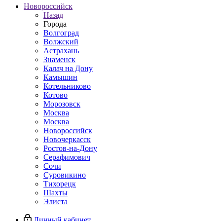
Новороссийск
Назад
Города
Волгоград
Волжский
Астрахань
Знаменск
Калач на Дону
Камышин
Котельниково
Котово
Морозовск
Москва
Москва
Новороссийск
Новочеркасск
Ростов-на-Дону
Серафимович
Сочи
Суровикино
Тихорецк
Шахты
Элиста
Личный кабинет