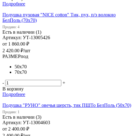
Подробнее
Подушка пуховая "NICE cotton" Тик, пух, п/э волокно
БелПоль (70х70)
Продано: 4
Есть в наличии (1)
Артикул: УТ-13005426
от
1 860.00 ₽
2 420.00
₽
/шт
РАЗМЕРпод
50х70
70х70
-
+
В корзину
Подробнее
Подушка "РУНО" овечья шерсть, тик ПШТо БелПоль (50х70)
Продано: 1
Есть в наличии (3)
Артикул: УТ-13004603
от
2 400.00 ₽
2 400.00
₽
/шт