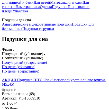
Для ванной и бани
Для детей
Матрасы
Для кухни
Для
спальни
Наматрасники
Одеяла
Подушки
Покрывала и
пледы
Упаковка
-
Подушки для сна
Анатомические и декоративные подушки
Подушки для
беременных
Подушки игрушки
Подушки для сна
Фильтр
Популярный (убывание)
Популярный (убывание)
Популярный (возрастание)
По цене (убывание)
По цене (возрастание)
АКЦИЯ Подушка ППУ "Pink" пенополиуретан с наволочкой.
(45х45)
Продано: 0
Есть в наличии (68)
Артикул: УТ-13009510
от
1.00 ₽
1.00
₽
/шт