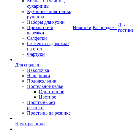
Колпак на чайник,
сухарницы
Кухонные полотенца,
рушники
Наборы для кухни
Для
Прихватки и
Новинки
Распродажа
гостин
варежки
Салфетки
Скатерти и дорожки
на стол
Фартуки
Для спальни
Наволочка
Наперники
Пододеяльник
Постельное бельё
Однотонное
Цветное
Простынь без
резинки
Простынь на резинке
Наматрасники