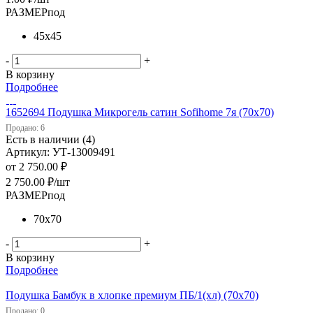
РАЗМЕРпод
45х45
-
+
В корзину
Подробнее
1652694 Подушка Микрогель сатин Sofihome 7я (70х70)
Продано: 6
Есть в наличии (4)
Артикул: УТ-13009491
от
2 750.00 ₽
2 750.00
₽
/шт
РАЗМЕРпод
70х70
-
+
В корзину
Подробнее
Подушка Бамбук в хлопке премиум ПБ/1(хл) (70х70)
Продано: 0