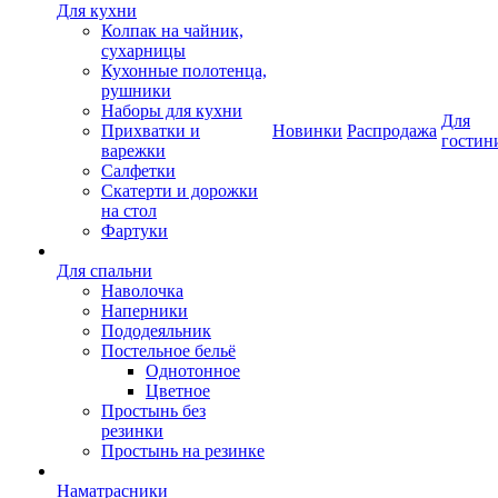
Для кухни
Колпак на чайник,
сухарницы
Кухонные полотенца,
рушники
Наборы для кухни
Для
Прихватки и
Новинки
Распродажа
гостин
варежки
Салфетки
Скатерти и дорожки
на стол
Фартуки
Для спальни
Наволочка
Наперники
Пододеяльник
Постельное бельё
Однотонное
Цветное
Простынь без
резинки
Простынь на резинке
Наматрасники