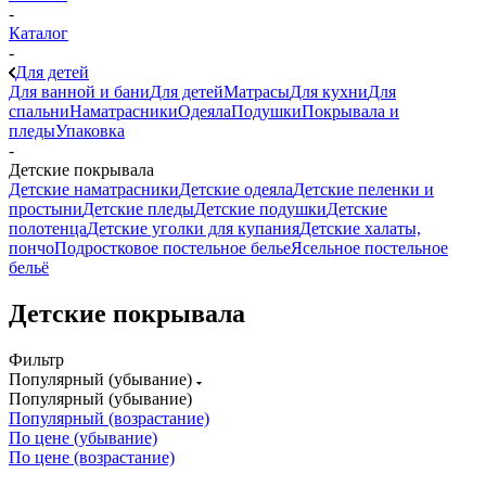
-
Каталог
-
Для детей
Для ванной и бани
Для детей
Матрасы
Для кухни
Для
спальни
Наматрасники
Одеяла
Подушки
Покрывала и
пледы
Упаковка
-
Детские покрывала
Детские наматрасники
Детские одеяла
Детские пеленки и
простыни
Детские пледы
Детские подушки
Детские
полотенца
Детские уголки для купания
Детские халаты,
пончо
Подростковое постельное белье
Ясельное постельное
бельё
Детские покрывала
Фильтр
Популярный (убывание)
Популярный (убывание)
Популярный (возрастание)
По цене (убывание)
По цене (возрастание)