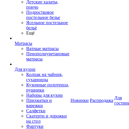
Детские халаты,
пончо
Подростковое
постельное белье
Ясельное постельное
бельё
Ещё
Матрасы
Ватные матрасы
Пенополиуретановые
матрасы
Для кухни
Колпак на чайник,
сухарницы
Кухонные полотенца,
рушники
Наборы для кухни
Для
Прихватки и
Новинки
Распродажа
гостин
варежки
Салфетки
Скатерти и дорожки
на стол
Фартуки