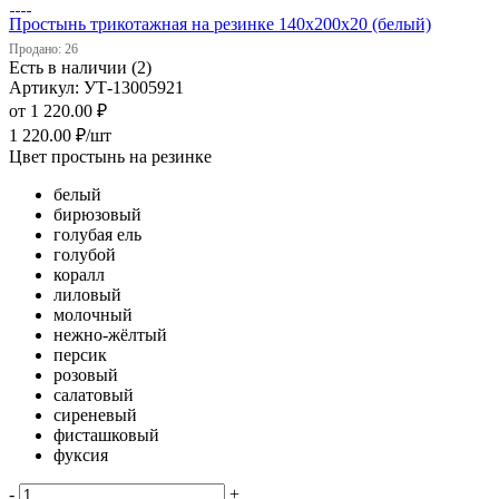
Простынь трикотажная на резинке 140х200х20 (белый)
Продано: 26
Есть в наличии (2)
Артикул: УТ-13005921
от
1 220.00 ₽
1 220.00
₽
/шт
Цвет простынь на резинке
белый
бирюзовый
голубая ель
голубой
коралл
лиловый
молочный
нежно-жёлтый
персик
розовый
салатовый
сиреневый
фисташковый
фуксия
-
+