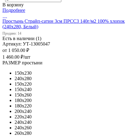
В корзину
Подробнее
Простынь Страйп-сатин 3см ПРСС3 140г/м2 100% хлопок
(240х280, Белый)
Продано: 14
Есть в наличии (1)
Артикул: УТ-13005047
от
1 050.00 ₽
1 460.00
₽
/шт
РАЗМЕР простыни
150х230
240х280
150х220
150х240
150х260
180х200
180х220
200х240
220х240
240х240
240х260
260х280