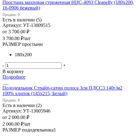
Простынь махровая стриженная НЦС-4093 Cleanelly (180х200,
16-0906 бежевый)
Продано: 0
Есть в наличии (5)
Артикул: УТ-13009515
от
3 700.00 ₽
3 700.00
₽
/шт
РАЗМЕР простыни
180х200
-
+
В корзину
Подробнее
Пододеяльник Страйп-сатин полоса 3см ПДСС3 140г/м2
100% хлопок (145х215, Белый)
Продано: 8
Есть в наличии (2)
Артикул: УТ-13005946
от
2 000.00 ₽
2 000.00
₽
/шт
РАЗМЕР пододеяльника1