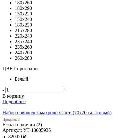
180х260
180х290
150х220
150х240
180х220
215х280
220х240
235х240
235х260
240х260
260х280
ЦВЕТ простыни
Белый
-
+
В корзину
Подробнее
Набор наволочек махровых 2шт. (70х70 салатовый)
Продано: 3
Есть в наличии (2)
Артикул: УТ-13005935
от
820.00 ₽