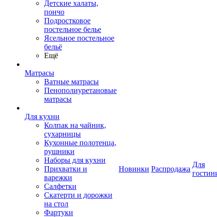
Детские халаты,
пончо
Подростковое
постельное белье
Ясельное постельное
бельё
Ещё
Матрасы
Ватные матрасы
Пенополиуретановые
матрасы
Для кухни
Колпак на чайник,
сухарницы
Кухонные полотенца,
рушники
Наборы для кухни
Для
Прихватки и
Новинки
Распродажа
гостин
варежки
Салфетки
Скатерти и дорожки
на стол
Фартуки