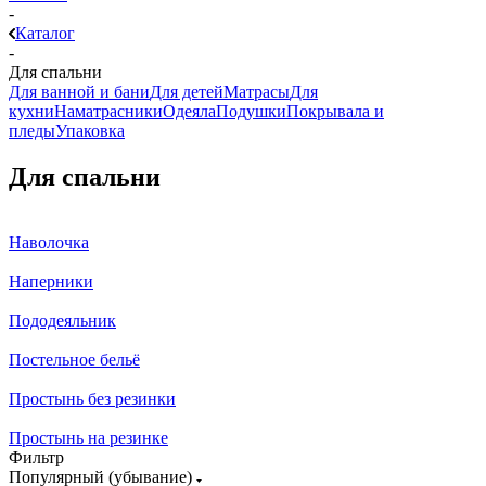
-
Каталог
-
Для спальни
Для ванной и бани
Для детей
Матрасы
Для
кухни
Наматрасники
Одеяла
Подушки
Покрывала и
пледы
Упаковка
Для спальни
Наволочка
Наперники
Пододеяльник
Постельное бельё
Простынь без резинки
Простынь на резинке
Фильтр
Популярный (убывание)