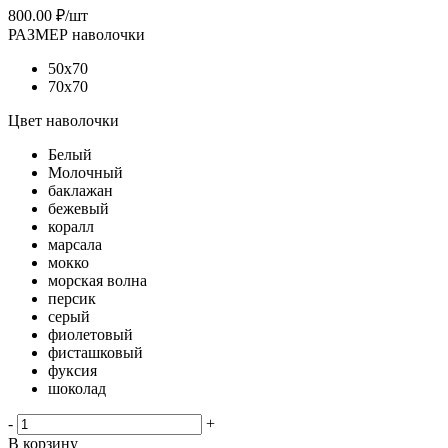
800.00
₽
/шт
РАЗМЕР наволочки
50х70
70х70
Цвет наволочки
Белый
Молочный
баклажан
бежевый
коралл
марсала
мокко
морская волна
персик
серый
фиолетовый
фисташковый
фуксия
шоколад
-
+
В корзину