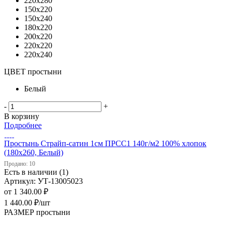
220х280
150х220
150х240
180х220
200х220
220х220
220х240
ЦВЕТ простыни
Белый
-
+
В корзину
Подробнее
Простынь Страйп-сатин 1см ПРСС1 140г/м2 100% хлопок
(180х260, Белый)
Продано: 10
Есть в наличии (1)
Артикул: УТ-13005023
от
1 340.00 ₽
1 440.00
₽
/шт
РАЗМЕР простыни