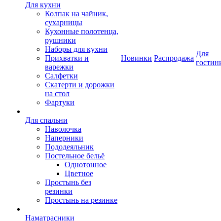
Для кухни
Колпак на чайник,
сухарницы
Кухонные полотенца,
рушники
Наборы для кухни
Для
Прихватки и
Новинки
Распродажа
гостин
варежки
Салфетки
Скатерти и дорожки
на стол
Фартуки
Для спальни
Наволочка
Наперники
Пододеяльник
Постельное бельё
Однотонное
Цветное
Простынь без
резинки
Простынь на резинке
Наматрасники