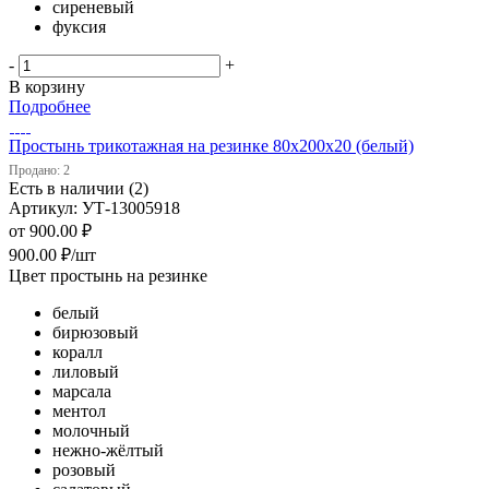
сиреневый
фуксия
-
+
В корзину
Подробнее
Простынь трикотажная на резинке 80х200х20 (белый)
Продано: 2
Есть в наличии (2)
Артикул: УТ-13005918
от
900.00 ₽
900.00
₽
/шт
Цвет простынь на резинке
белый
бирюзовый
коралл
лиловый
марсала
ментол
молочный
нежно-жёлтый
розовый