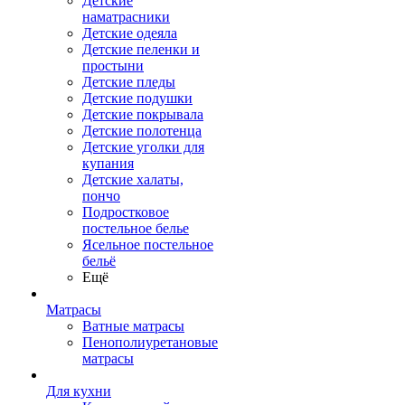
Детские
наматрасники
Детские одеяла
Детские пеленки и
простыни
Детские пледы
Детские подушки
Детские покрывала
Детские полотенца
Детские уголки для
купания
Детские халаты,
пончо
Подростковое
постельное белье
Ясельное постельное
бельё
Ещё
Матрасы
Ватные матрасы
Пенополиуретановые
матрасы
Для кухни