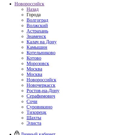
Новороссийск
Назад
Города
Волгоград
Волжский
Астрахань
Знаменск
Калач на Дону
Камышин
Котельниково
Котово
Морозовск
Москва
Москва
Новороссийск
Новочеркасск
Ростов-на-Дону
Серафимович
Сочи
Суровикино
Тихорецк
Шахты
Элиста
Личный кабинет