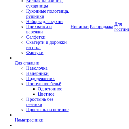
Колпак на чайник,
сухарницы
Кухонные полотенца,
рушники
Наборы для кухни
Для
Прихватки и
Новинки
Распродажа
гостин
варежки
Салфетки
Скатерти и дорожки
на стол
Фартуки
Для спальни
Наволочка
Наперники
Пододеяльник
Постельное бельё
Однотонное
Цветное
Простынь без
резинки
Простынь на резинке
Наматрасники