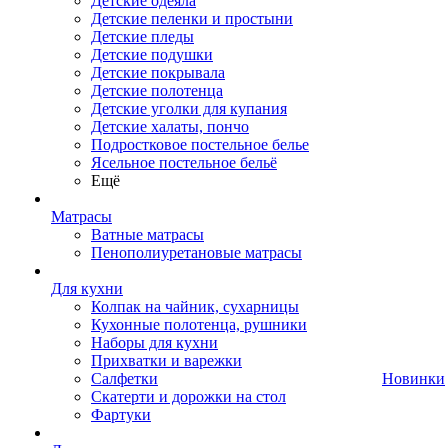
Детские одеяла
Детские пеленки и простыни
Детские пледы
Детские подушки
Детские покрывала
Детские полотенца
Детские уголки для купания
Детские халаты, пончо
Подростковое постельное белье
Ясельное постельное бельё
Ещё
Матрасы
Ватные матрасы
Пенополиуретановые матрасы
Для кухни
Колпак на чайник, сухарницы
Кухонные полотенца, рушники
Наборы для кухни
Прихватки и варежки
Салфетки
Новинки
Скатерти и дорожки на стол
Фартуки