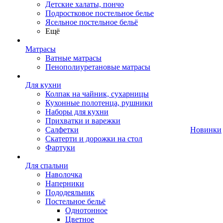
Детские халаты, пончо
Подростковое постельное белье
Ясельное постельное бельё
Ещё
Матрасы
Ватные матрасы
Пенополиуретановые матрасы
Для кухни
Колпак на чайник, сухарницы
Кухонные полотенца, рушники
Наборы для кухни
Прихватки и варежки
Салфетки
Новинки
Скатерти и дорожки на стол
Фартуки
Для спальни
Наволочка
Наперники
Пододеяльник
Постельное бельё
Однотонное
Цветное