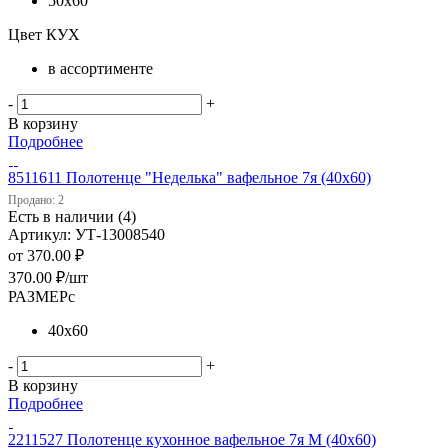
50х60
Цвет КУХ
в ассортименте
-
+
В корзину
Подробнее
8511611 Полотенце "Неделька" вафельное 7я (40х60)
Продано: 2
Есть в наличии (4)
Артикул: УТ-13008540
от
370.00 ₽
370.00
₽
/шт
РАЗМЕРс
40х60
-
+
В корзину
Подробнее
2211527 Полотенце кухонное вафельное 7я М (40х60)