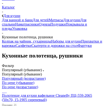
-
Каталог
-
Для кухни
Для ванной и бани
Для детей
Матрасы
Для кухни
Для
спальни
Наматрасники
Одеяла
Подушки
Покрывала и
пледы
Упаковка
-
Кухонные полотенца, рушники
Колпак на чайник, сухарницы
Наборы для кухни
Прихватки и
варежки
Салфетки
Скатерти и дорожки на стол
Фартуки
Кухонные полотенца, рушники
Фильтр
Популярный (убывание)
Популярный (убывание)
Популярный (возрастание)
По цене (убывание)
По цене (возрастание)
Полотенце для кухни вафельное Cleanelly ПЦ-559-2065
(50х70, 15-1905 сиреневый)
Продано: 21