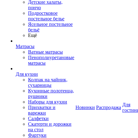
Детские халаты,
пончо
Подростковое
постельное белье
Ясельное постельное
бельё
Ещё
Матрасы
Ватные матрасы
Пенополиуретановые
матрасы
Для кухни
Колпак на чайник,
сухарницы
Кухонные полотенца,
рушники
Наборы для кухни
Для
Прихватки и
Новинки
Распродажа
гостин
варежки
Салфетки
Скатерти и дорожки
на стол
Фартуки