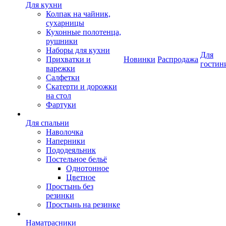
Для кухни
Колпак на чайник,
сухарницы
Кухонные полотенца,
рушники
Наборы для кухни
Для
Прихватки и
Новинки
Распродажа
гостин
варежки
Салфетки
Скатерти и дорожки
на стол
Фартуки
Для спальни
Наволочка
Наперники
Пододеяльник
Постельное бельё
Однотонное
Цветное
Простынь без
резинки
Простынь на резинке
Наматрасники