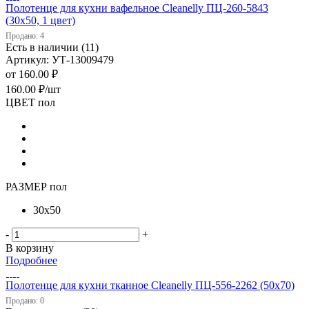
Полотенце для кухни вафельное Cleanelly ПЦ-260-5843
(30х50, 1 цвет)
Продано: 4
Есть в наличии (11)
Артикул: УТ-13009479
от
160.00 ₽
160.00
₽
/шт
ЦВЕТ пол
РАЗМЕР пол
30х50
-
+
В корзину
Подробнее
Полотенце для кухни тканное Cleanelly ПЦ-556-2262 (50х70)
Продано: 0