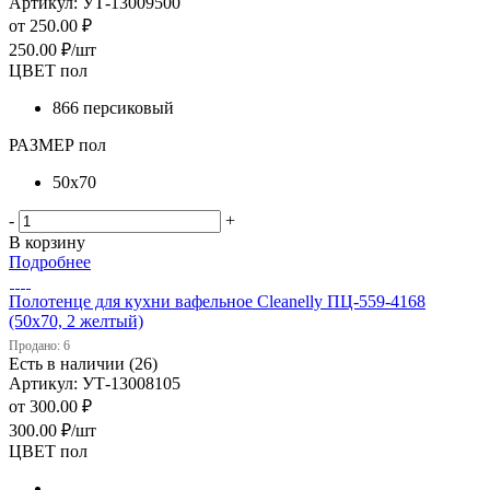
Артикул: УТ-13009500
от
250.00 ₽
250.00
₽
/шт
ЦВЕТ пол
866 персиковый
РАЗМЕР пол
50х70
-
+
В корзину
Подробнее
Полотенце для кухни вафельное Cleanelly ПЦ-559-4168
(50х70, 2 желтый)
Продано: 6
Есть в наличии (26)
Артикул: УТ-13008105
от
300.00 ₽
300.00
₽
/шт
ЦВЕТ пол